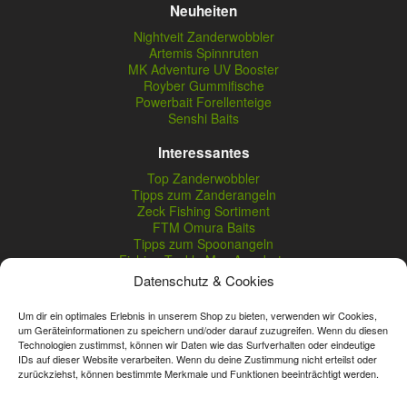
Neuheiten
Nightveit Zanderwobbler
Artemis Spinnruten
MK Adventure UV Booster
Royber Gummifische
Powerbait Forellenteige
Senshi Baits
Interessantes
Top Zanderwobbler
Tipps zum Zanderangeln
Zeck Fishing Sortiment
FTM Omura Baits
Tipps zum Spoonangeln
Fishing Tackle Max Angebote
Seika Pro Produkte
Datenschutz & Cookies
Nightveit Zanderwobbler
Um dir ein optimales Erlebnis in unserem Shop zu bieten, verwenden wir Cookies,
um Geräteinformationen zu speichern und/oder darauf zuzugreifen. Wenn du diesen
Technologien zustimmst, können wir Daten wie das Surfverhalten oder eindeutige
Vertrag widerrufen
IDs auf dieser Website verarbeiten. Wenn du deine Zustimmung nicht erteilst oder
zurückziehst, können bestimmte Merkmale und Funktionen beeinträchtigt werden.
* Streichpreise sind reguläre Ladenpreise von Angelshop Gerstner.