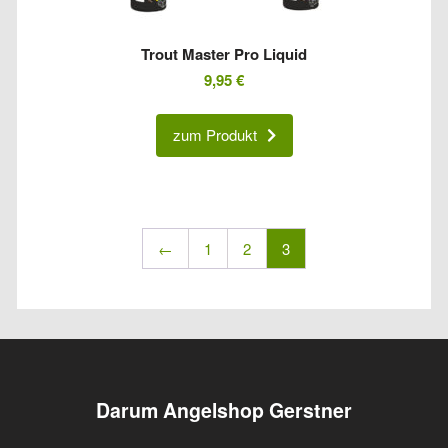
Trout Master Pro Liquid
9,95
€
zum Produkt
←
1
2
3
Darum Angelshop Gerstner