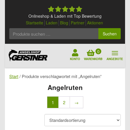
Skip
to
content
Onlineshop & Laden mit Top Bewertung
Startseite
Laden
Blog
Partner
Aktionen
Suchen
Suchen
nach:
0
KONTO
WARENKORB
ANGEBOTE
Start
/ Produkte verschlagwortet mit „Angelruten“
Angelruten
1
2
→