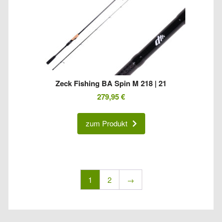
Zeck Fishing BA Spin M 218 | 21
279,95
€
zum Produkt
1
2
→