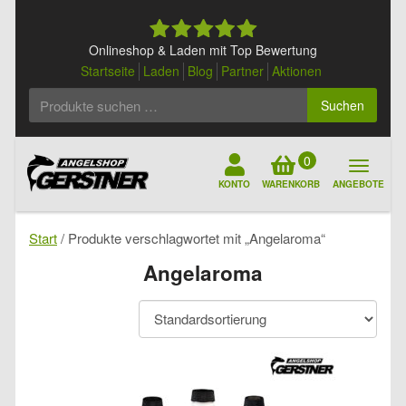
Skip
to
content
Onlineshop & Laden mit Top Bewertung
Startseite
Laden
Blog
Partner
Aktionen
Suchen
Suchen
nach:
0
KONTO
WARENKORB
ANGEBOTE
Start
/ Produkte verschlagwortet mit „Angelaroma“
Angelaroma