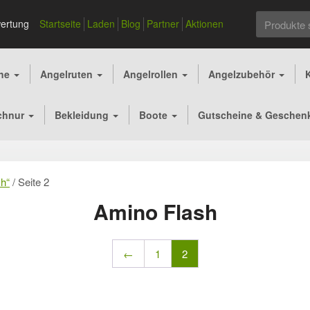
Suchen
ertung
Startseite
Laden
Blog
Partner
Aktionen
nach:
che
Angelruten
Angelrollen
Angelzubehör
chnur
Bekleidung
Boote
Gutscheine & Geschen
sh“
/ Seite 2
Amino Flash
←
1
2