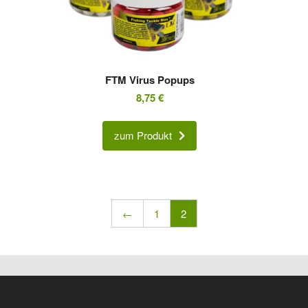
FTM Virus Popups
8,75
€
zum Produkt
←
1
2