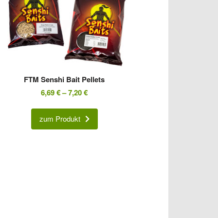
FTM Senshi Bait Pellets
6,69
€
–
7,20
€
zum Produkt