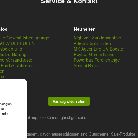
Service & Kontakt
nfos
Neuheiten
ine Geschäftsbedingungen
Nightveit Zanderwobbler
AG WIDERRUFEN
Artemis Spinnruten
fsbelehrung
MK Adventure UV Booster
hutzerklärung
Royber Gummifische
und Versandkosten
Powerbait Forellenteige
Produktsicherheit
Senshi Baits
en
sum
Vertrag widerrufen
nologien
bsite
immte
stner. Unsere Onlinepreise können günstiger sein.
 das gesamte Sortiment, davon ausgeschlossen sind Gutscheine, Sale-Produkte, 