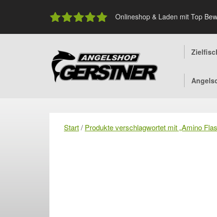
Skip
to
Onlineshop & Laden mit Top Bew
content
Zielfis
Angels
Start
/
Produkte verschlagwortet mit „Amino Fla