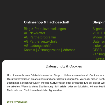
Onlineshop & Fachgeschäft
Shop-I
Blog & Produktvorstellungen
Allgeme
AG Newsletter
VERTR
AG Partnerprogramm
Widerru
AG Partnerverzeichnis
Datensc
AG Ladengeschäft
Liefer- 
Kontakt | Öffnungszeiten | Adresse
GPSR – 
Zahlung
Impres
Datenschutz & Cookies
Um dir ein optimales Erlebnis in unserem Shop zu bieten, verwenden wir Cookies, um
Geräteinformationen zu speichern und/oder darauf zuzugreifen. Wenn du diesen Tech
zustimmst, können wir Daten wie das Surfverhalten oder eindeutige IDs auf dieser We
verarbeiten. Wenn du deine Zustimmung nicht erteilst oder zurückziehst, können best
* Streichpreise sind reguläre Ladenpreise von Angelshop Ger
Merkmale und Funktionen beeinträchtigt werden.
Dienste verwalten
Affiliate, Partner Rabatt-Codes und Aktionscodes gelten für