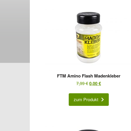
FTM Amino Flash Madenkleber
Ursprünglicher
Aktueller
7,99
€
0,00
€
Preis
Preis
war:
ist:
zum Produkt
7,99 €
0,00 €.