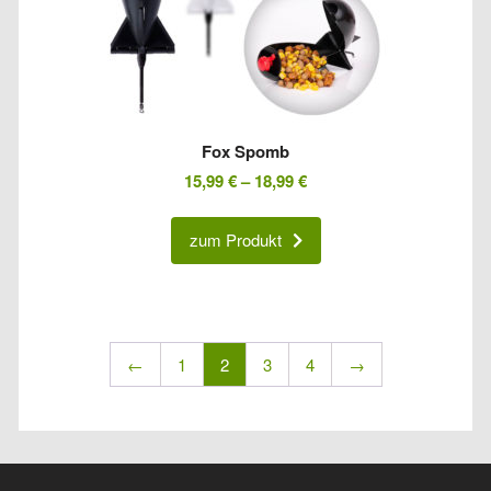
Fox Spomb
15,99
€
–
18,99
€
zum Produkt
←
1
2
3
4
→