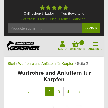
Skip
to
content
Onlineshop & Laden mit Top Bewertung
Startseite
Laden
Blog
Partner
Aktionen
Suchen
Suchen
nach:
0
KONTO
WARENKORB
ANGEBOTE
Start
/
Wurfrohre und Anfüttern für Karpfen
/ Seite 2
Wurfrohre und Anfüttern für
Karpfen
←
1
2
3
4
→