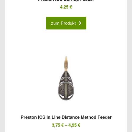
4,25
€
zum Produkt
Preston ICS In Line Distance Method Feeder
3,75
€
–
4,95
€