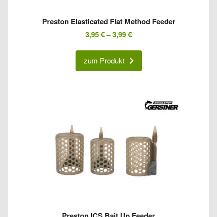
Preston Elasticated Flat Method Feeder
3,95
€
–
3,99
€
zum Produkt
Preston ICS Bait Up Feeder