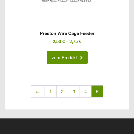
Preston Wire Cage Feeder
2,50
€
–
2,75
€
zum Produkt
←
1
2
3
4
5