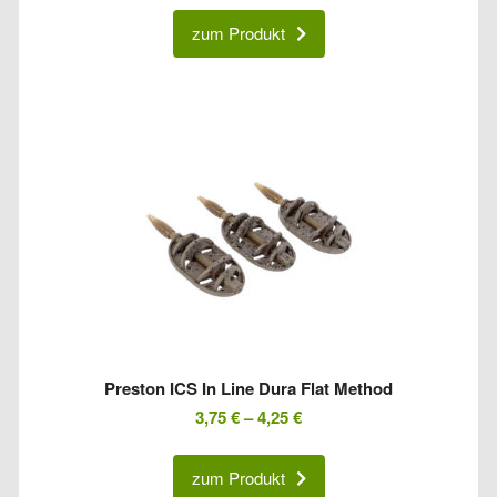
zum Produkt
Preston ICS In Line Dura Flat Method
3,75
€
–
4,25
€
zum Produkt