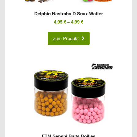
Delphin Nastraha D Snax Wafter
4,95
€
–
4,99
€
zum Produkt
FTM Senshi Baits Boilies