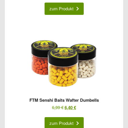
zum Produkt
FTM Senshi Baits Wafter Dumbells
Ursprünglicher
Aktueller
6,99
€
6,40
€
Preis
Preis
war:
ist:
zum Produkt
6,99 €
6,40 €.