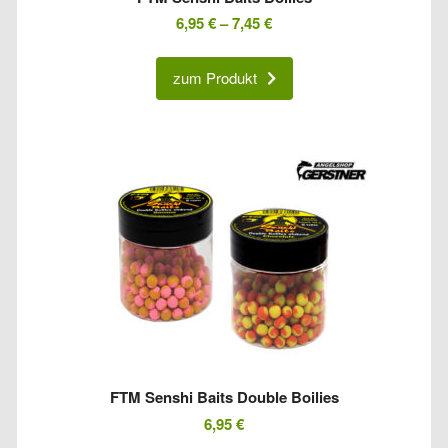
6,95
€
–
7,45
€
zum Produkt
FTM Senshi Baits Double Boilies
6,95
€