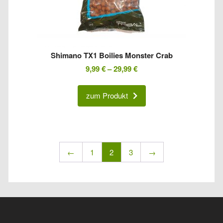
Shimano TX1 Boilies Monster Crab
9,99
€
–
29,99
€
zum Produkt
←
1
2
3
→