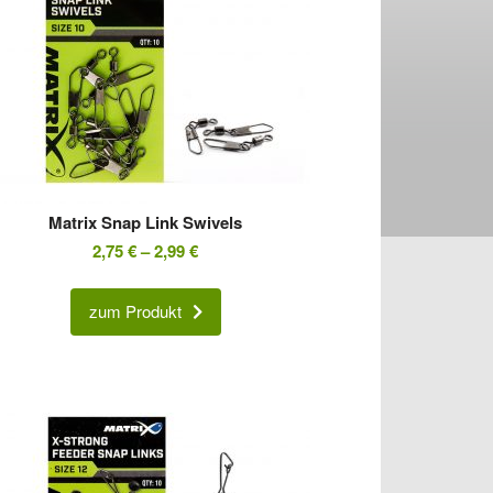
Matrix Snap Link Swivels
2,75
€
–
2,99
€
zum Produkt