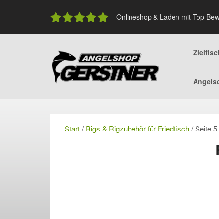
Skip
to
Onlineshop & Laden mit Top Bew
content
Zielfis
Angels
Start
/
Rigs & Rigzubehör für Friedfisch
/ Seite 5