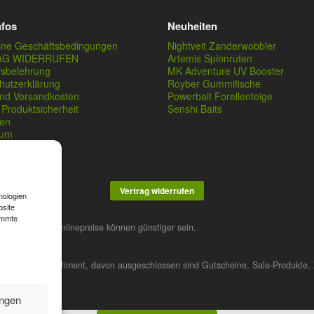
nfos
Neuheiten
ine Geschäftsbedingungen
Nightveit Zanderwobbler
AG WIDERRUFEN
Artemis Spinnruten
fsbelehrung
MK Adventure UV Booster
hutzerklärung
Royber Gummifische
und Versandkosten
Powerbait Forellenteige
Produktsicherheit
Senshi Baits
en
sum
Vertrag widerrufen
nologien
bsite
immte
stner. Unsere Onlinepreise können günstiger sein.
 das gesamte Sortiment, davon ausgeschlossen sind Gutscheine, Sale-Produkte, 
ungen