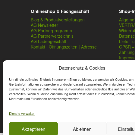
Onlineshop & Fachgeschäft
Shop-I
Blog & Produktvorstellungen
Allgeme
AG Newsletter
VERTR
AG Partnerprogramm
Widerru
AG Partnerverzeichnis
Datensc
AG Ladengeschäft
Liefer- 
Kontakt | Öffnungszeiten | Adresse
GPSR – 
Zahlung
Impres
Datenschutz & Cookies
Um dir ein optimales Erlebnis in unserem Shop zu bieten, verwenden wir Cookies, um
Geräteinformationen zu speichern und/oder darauf zuzugreifen. Wenn du diesen Tech
zustimmst, können wir Daten wie das Surfverhalten oder eindeutige IDs auf dieser We
verarbeiten. Wenn du deine Zustimmung nicht erteilst oder zurückziehst, können best
* Streichpreise sind reguläre Ladenpreise von Angelshop Ger
Merkmale und Funktionen beeinträchtigt werden.
Dienste verwalten
Affiliate, Partner Rabatt-Codes und Aktionscodes gelten für
Wert-Gutschein-Codes gelten für das gesamte Sortiment.
Akzeptieren
Ablehnen
Einstell