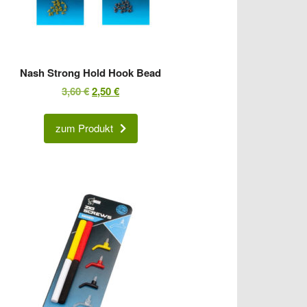
Nash Strong Hold Hook Bead
Ursprünglicher
Aktueller
3,60
€
2,50
€
Preis
Preis
war:
ist:
zum Produkt
3,60 €
2,50 €.