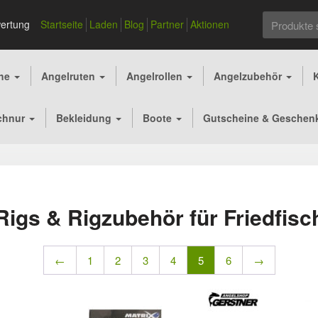
Suchen
ertung
Startseite
Laden
Blog
Partner
Aktionen
nach:
che
Angelruten
Angelrollen
Angelzubehör
chnur
Bekleidung
Boote
Gutscheine & Geschen
Rigs & Rigzubehör für Friedfisc
←
1
2
3
4
5
6
→