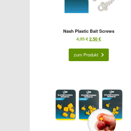
Nash Plastic Bait Screws
Ursprünglicher
Aktueller
4,95
€
2,50
€
Preis
Preis
war:
ist:
zum Produkt
4,95 €
2,50 €.