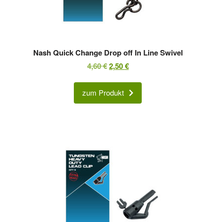
Nash Quick Change Drop off In Line Swivel
Ursprünglicher
Aktueller
4,60
€
2,50
€
Preis
Preis
war:
ist:
zum Produkt
4,60 €
2,50 €.